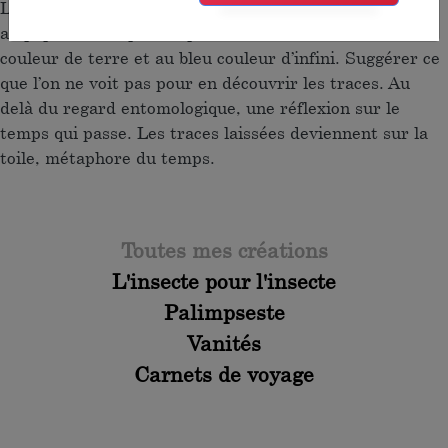
L’insecte se mêle à la feuille d’argent et son oxydation,
au papier vieilli par les peintures successives, à l’ocre
couleur de terre et au bleu couleur d’infini. Suggérer ce
que l’on ne voit pas pour en découvrir les traces. Au-
delà du regard entomologique, une réflexion sur le
temps qui passe. Les traces laissées deviennent sur la
toile, métaphore du temps.
Toutes mes créations
L'insecte pour l'insecte
Palimpseste
Vanités
Carnets de voyage